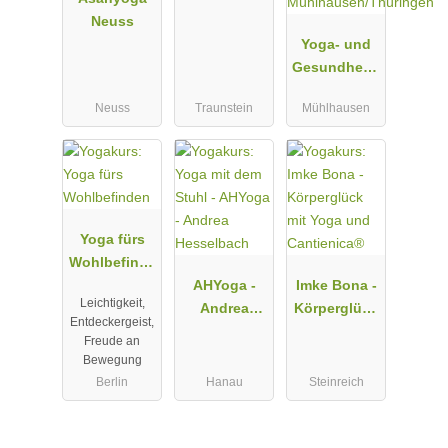
Neuss
Yoga- und
Gesundheits
zentrum
Neuss
Traunstein
Mühlhausen
Haus
"Mudita" in
Mühlhausen
/Thüringen
Yoga fürs
Wohlbefinde
n
AHYoga -
Imke Bona -
Leichtigkeit,
Andrea
Körperglück
Entdeckergeist,
Hesselbach
mit Yoga
Freude an
und
Bewegung
Cantienica®
Berlin
Hanau
Steinreich