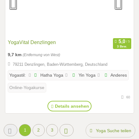
YogaVital Denzlingen
3 Bew.
9,7 km
(Entfernung von West)
79211 Denzlingen, Baden-Württemberg, Deutschland
Hatha Yoga
Yin Yoga
Anderes
Yogastil:
Online-Yogakurse
60
Details ansehen
1
2
3
Yoga Suche teilen