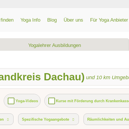
finden
Yoga Info
Blog
Über uns
Für Yoga Anbieter
Yogalehrer Ausbildungen
Landkreis Dachau)
und
10
km Umgeb
Yoga-Videos
Kurse mit Förderung durch Krankenkass
Ambiente
Ausstattung
vorhandenes Yogazubehör
en
Spezifische Yogaangebote
Räumlichkeiten und Au