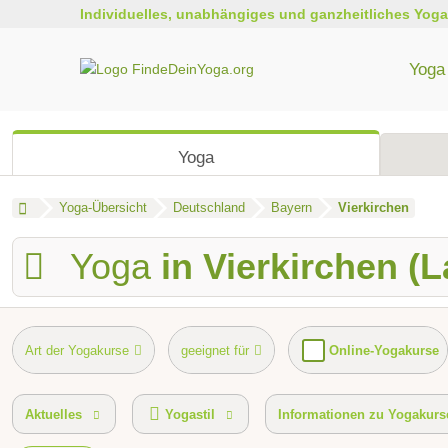
Individuelles, unabhängiges und ganzheitliches Yoga
Yoga 
Yoga
Yoga-Übersicht
Deutschland
Bayern
Vierkirchen
Yoga
in Vierkirchen (
Art der Yogakurse
geeignet für
Online-Yogakurse
Kurse für bestimmte Zielgruppen
spezielle Yogaangebote
Aktuelles
Yogastil
Informationen zu Yogakurs