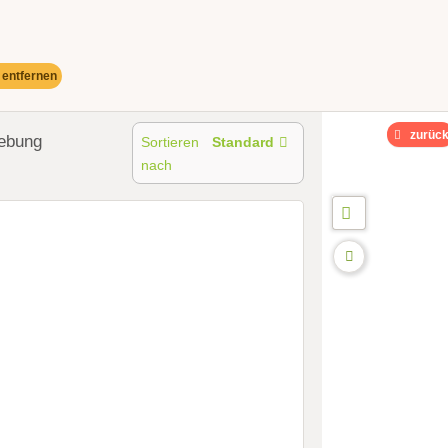
r entfernen
zurüc
ebung
Sortieren
Standard
nach