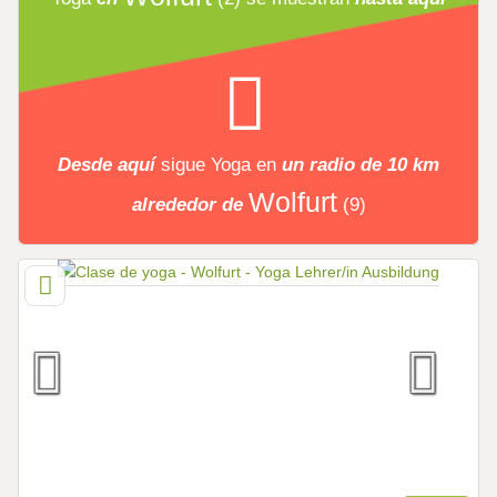
Desde aquí
sigue
Yoga
en
un radio de 10 km
Wolfurt
alrededor de
(9)