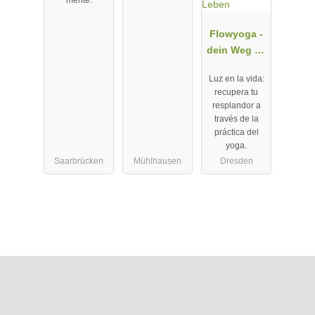
Flowyoga -
dein Weg zu
mehr
Luz en la vida:
Leichtigkeit
recupera tu
und Licht im
resplandor a
Leben
través de la
práctica del
yoga.
Saarbrücken
Mühlhausen
Dresden