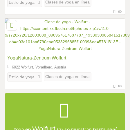
Clases de yoga en línea
Estilo de yoga
60
YogaNatura-Zentrum Wolfurt
6922 Wolfurt, Vorarlberg, Austria
Clases de yoga en línea
Estilo de yoga
60
Wolfurt
Yoga
en
(2)
se muestran
hasta aquí