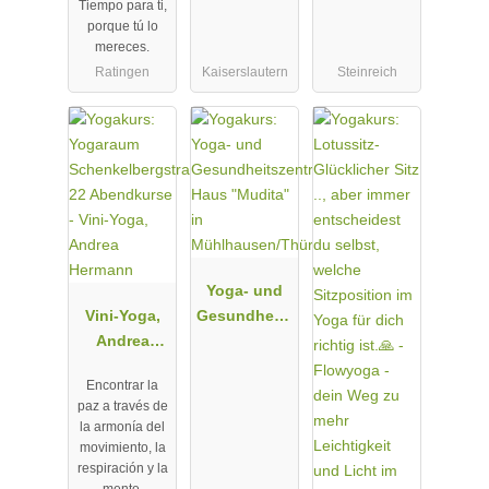
Tiempo para ti,
porque tú lo
mereces.
Ratingen
Kaiserslautern
Steinreich
Yoga- und
Vini-Yoga,
Gesundheits
Andrea
zentrum
Hermann
Haus
Encontrar la
"Mudita" in
paz a través de
Mühlhausen
la armonía del
/Thüringen
movimiento, la
respiración y la
mente.