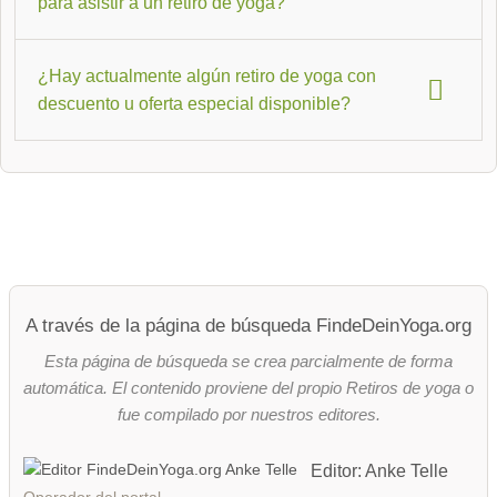
para asistir a un retiro de yoga?
una rutina diaria estructurada durante varios días. Un
festival de yoga
es de mayor envergadura, con varios
No. Muchos retiros están diseñados específicamente para
talleres, música y un programa diverso que se desarrolla
¿Hay actualmente algún retiro de yoga con
principiantes. Al usar el filtro de público objetivo, puedes ver
simultáneamente.
descuento u oferta especial disponible?
directamente qué ofertas están dirigidas a principiantes y
cuáles requieren más experiencia previa.
Sí, puedes encontrar una selección de ofertas por tiempo
limitado en la sección
de Ofertas especiales para retiros
.
A través de la página de búsqueda FindeDeinYoga.org
Esta página de búsqueda se crea parcialmente de forma
automática. El contenido proviene del propio Retiros de yoga o
fue compilado por nuestros editores.
Editor: Anke Telle