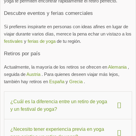
yoga te permiten encontrar rápidamente el retiro perfecto.
Descubre eventos y ferias comerciales
Si prefieres inspirarte en personas con ideas afines en lugar de
viajar durante varios días, merece la pena echar un vistazo a los
festivales
y
ferias de yoga
de tu región.
Retiros por país
Actualmente, la mayoría de los retiros se ofrecen en
Alemania
,
seguida de
Austria
. Para quienes deseen viajar más lejos,
también hay retiros en
España
y
Grecia
.
¿Cuál es la diferencia entre un retiro de yoga
y un festival de yoga?
Un retiro de yoga suele ser más tranquilo y estar diseñado
¿Necesito tener experiencia previa en yoga
para un número reducido de participantes, a menudo con