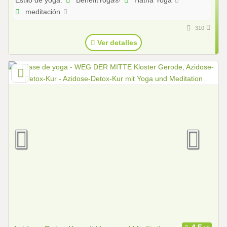
BenefitYoga®
Hatha Yoga
Estilo de yoga:
meditación
310
Ver detalles