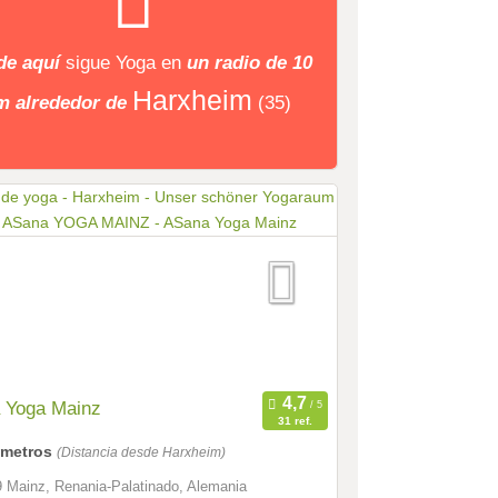
de aquí
sigue
Yoga
en
un radio de 10
Harxheim
m alrededor de
(35)
 Yoga Mainz
31 ref.
lómetros
(Distancia desde Harxheim)
 Mainz, Renania-Palatinado, Alemania