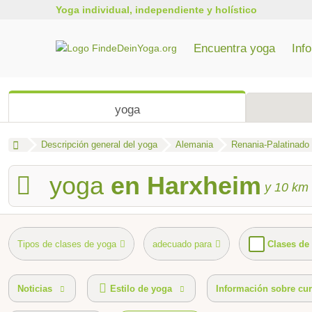
Yoga individual, independiente y holístico
Encuentra yoga
Inf
Todos los cursos de formación de profesores de yoga
Formación de yoga en Renania del Norte-Westfalia
Entrenamiento de yoga en Baden-Wurtemberg
yoga
Descripción general del yoga
Alemania
Renania-Palatinado
yoga
en Harxheim
y
10
km 
Tipos de clases de yoga
adecuado para
Clases de
Precio de las clases de yoga
Cursos para grupos objetivo e
Noticias
Estilo de yoga
Información sobre cu