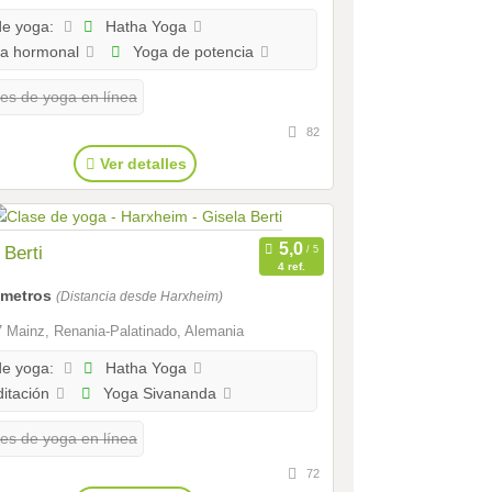
Hatha Yoga
de yoga:
a hormonal
Yoga de potencia
es de yoga en línea
82
Ver detalles
 Berti
4 ref.
lómetros
(Distancia desde Harxheim)
 Mainz, Renania-Palatinado, Alemania
Hatha Yoga
de yoga:
itación
Yoga Sivananda
es de yoga en línea
72