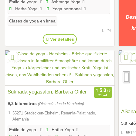
Ashtanga Yoga
Estilo de yoga:
Hatha Yoga
Yoga hormonal
Des
Clases de yoga en línea
k
74
Ver detalles
Sukhada yogasalon, Barbara Ohler
21 ref.
9,2 kilómetros
(Distancia desde Harxheim)
ASana
55271 Stadecken-Elsheim, Renania-Palatinado,
Alemania
5,9 ki
Hatha Yoga
Estilo de yoga:
55129