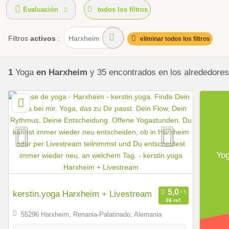
Evaluación
todos los filtros
Filtros
activos
:
Harxheim
eliminar todos los filtros
1
Yoga
en Harxheim
y 35
encontrados
en los alrededore
Yo
kerstin.yoga Harxheim + Livestream
36 ref.
55296 Harxheim, Renania-Palatinado, Alemania