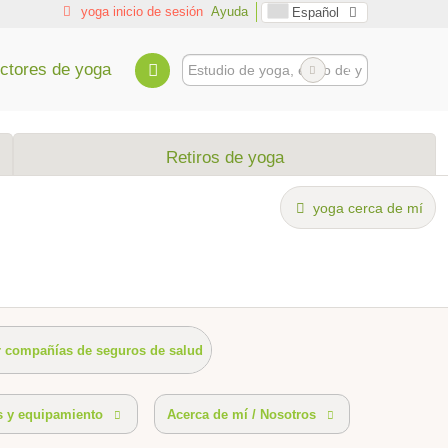
yoga inicio de sesión
Ayuda
Español
uctores de yoga
Retiros de yoga
yoga cerca de mí
r compañías de seguros de salud
ipo
accesorios de yoga existentes
Accesibilidad
s y equipamiento
Acerca de mí / Nosotros