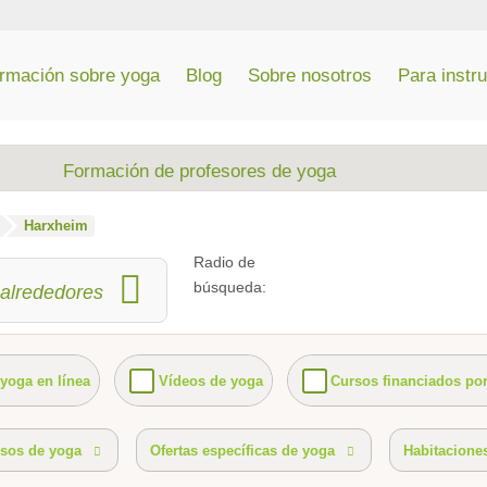
ormación sobre yoga
Blog
Sobre nosotros
Para instr
Formación de profesores de yoga
Harxheim
Radio de
búsqueda:
alrededores
 yoga en línea
Vídeos de yoga
Cursos financiados po
specíficos
ofertas especiales de yoga
Ambiente
equ
rsos de yoga
Ofertas específicas de yoga
Habitacione