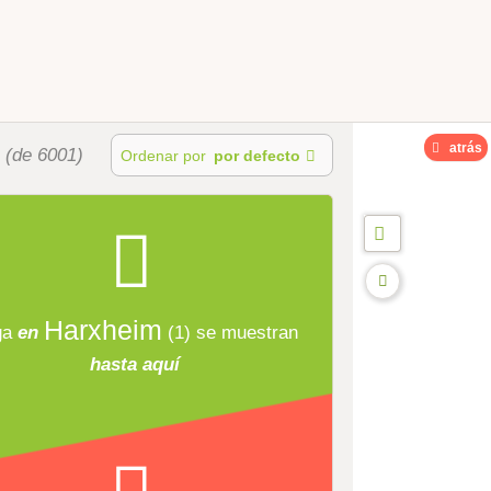
atrás
s
(de 6001)
Ordenar por
por defecto
Harxheim
ga
en
(1)
se muestran
hasta aquí