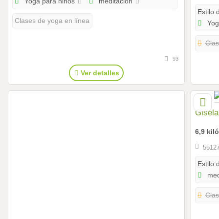
Yoga para niños
meditación
Estilo 
Clases de yoga en línea
Yog
Clas
93
Ver detalles
Gisela
6,9 ki
55127
Estilo 
med
Clas